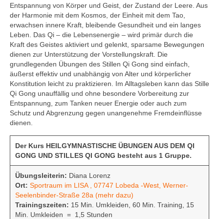
Unsere Mediathek
Entspannung von Körper und Geist, der Zustand der Leere. Aus
Ein paar visuelle Eindrücke
der Harmonie mit dem Kosmos, der Einheit mit dem Tao,
erwachsen innere Kraft, bleibende Gesundheit und ein langes
Unsere Links
Leben. Das Qi – die Lebensenergie – wird primär durch die
Unsere Partner
Kraft des Geistes aktiviert und gelenkt, sparsame Bewegungen
dienen zur Unterstützung der Vorstellungskraft. Die
grundlegenden Übungen des Stillen Qi Gong sind einfach,
äußerst effektiv und unabhängig von Alter und körperlicher
Konstitution leicht zu praktizieren. Im Alltagsleben kann das Stille
Qi Gong unauffällig und ohne besondere Vorbereitung zur
Entspannung, zum Tanken neuer Energie oder auch zum
Schutz und Abgrenzung gegen unangenehme Fremdeinflüsse
dienen.
Der Kurs HEILGYMNASTISCHE ÜBUNGEN AUS DEM QI
GONG UND STILLES QI GONG
besteht aus 1 Gruppe.
Übungsleiterin:
Diana Lorenz
Ort:
Sportraum im LISA , 07747 Lobeda -West, Werner-
Seelenbinder-Straße 28a
(mehr dazu)
Trainingszeiten:
15 Min. Umkleiden, 60 Min. Training, 15
Min. Umkleiden = 1,5 Stunden