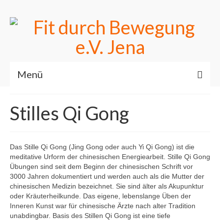
Menü
Unsere Trainingszeiten
Stilles Qi Gong
Wann und Wo
Unser Verein
Wissenswertes
Das Stille Qi Gong (Jing Gong oder auch Yi Qi Gong) ist die
meditative Urform der chinesischen Energiearbeit. Stille Qi Gong
Unsere Ziele
Übungen sind seit dem Beginn der chinesischen Schrift vor
Mit euch gemeinsam
3000 Jahren dokumentiert und werden auch als die Mutter der
chinesischen Medizin bezeichnet. Sie sind älter als Akupunktur
Unsere Neuigkeiten
oder Kräuterheilkunde. Das eigene, lebenslange Üben der
Aktuelle Informationen für Euch
Inneren Kunst war für chinesische Ärzte nach alter Tradition
unabdingbar. Basis des Stillen Qi Gong ist eine tiefe